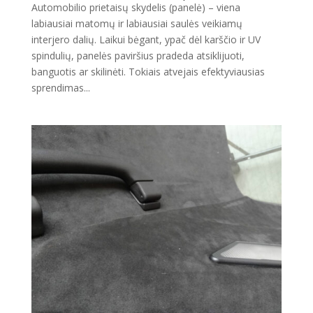
Automobilio prietaisų skydelis (panelė) – viena
labiausiai matomų ir labiausiai saulės veikiamų
interjero dalių. Laikui bėgant, ypač dėl karščio ir UV
spindulių, panelės paviršius pradeda atsiklijuoti,
banguotis ar skilinėti. Tokiais atvejais efektyviausias
sprendimas...