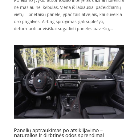
Po eismo įvykio automobilio interjeras dažnai nukenčia
ne mažiau nei kėbulas. Viena iš labiausiai pažeidžiamų
vietų – prietaisų panelė, ypač tais atvejais, kai suveikia
oro pagalvės. Airbag sprogimas gali suplėšyti,
deformuoti ar visiškai sugadinti panelės paviršių,...
Panelių aptraukimas po atsiklijavimo –
natūralios ir dirbtinės odos sprendimai