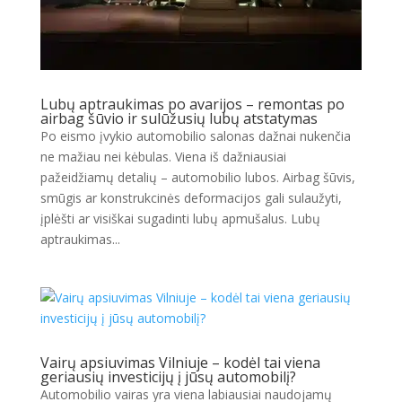
Lubų aptraukimas po avarijos – remontas po
airbag šūvio ir sulūžusių lubų atstatymas
Po eismo įvykio automobilio salonas dažnai nukenčia
ne mažiau nei kėbulas. Viena iš dažniausiai
pažeidžiamų detalių – automobilio lubos. Airbag šūvis,
smūgis ar konstrukcinės deformacijos gali sulaužyti,
įplėšti ar visiškai sugadinti lubų apmušalus. Lubų
aptraukimas...
Vairų apsiuvimas Vilniuje – kodėl tai viena
geriausių investicijų į jūsų automobilį?
Automobilio vairas yra viena labiausiai naudojamų