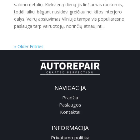
salono detalių. Kiekvieną dieną jis liečiamas rankomis,
todėl laikui bėgant nusidėvi greičiau nei kitos interjero
dalys. Vairų apsiuvimas Vilniuje tampa vis populiaresne
paslauga tarp vairuotojų, norinčių atnaujinti...
« Older Entries
NAVIGACIJA
Pradžia
Paslaugos
Kontaktai
INFORMACIJA
Privatumo politika