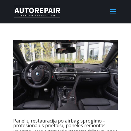
Panelių restauracija po airbag sprogimo –
profesionalus prietaisų panelės remontas