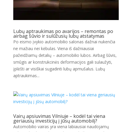
Lubų aptraukimas po avarijos – remontas po
airbag šūvio ir sulūžusių lubų atstatymas
Po eismo įvykio automobilio salonas dažnai nukenčia
ne mažiau nei kėbulas. Viena iš dažniausiai
pažeidžiamų detalių – automobilio lubos. Airbag šūvis,
smūgis ar konstrukcinės deformacijos gali sulaužyti,
įplėšti ar visiškai sugadinti lubų apmušalus. Lubų
aptraukimas...
Vairų apsiuvimas Vilniuje – kodėl tai viena
geriausių investicijų į jūsų automobilį?
Automobilio vairas yra viena labiausiai naudojamų