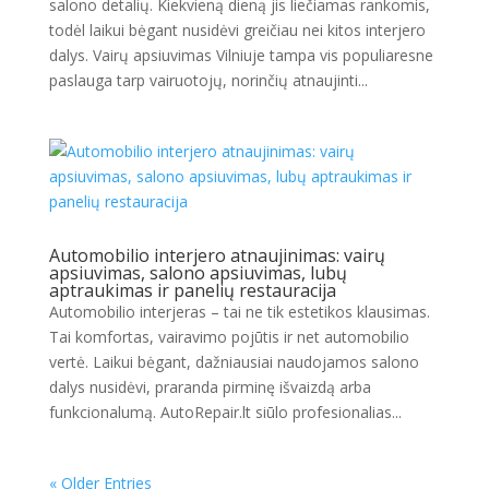
salono detalių. Kiekvieną dieną jis liečiamas rankomis,
todėl laikui bėgant nusidėvi greičiau nei kitos interjero
dalys. Vairų apsiuvimas Vilniuje tampa vis populiaresne
paslauga tarp vairuotojų, norinčių atnaujinti...
Automobilio interjero atnaujinimas: vairų
apsiuvimas, salono apsiuvimas, lubų
aptraukimas ir panelių restauracija
Automobilio interjeras – tai ne tik estetikos klausimas.
Tai komfortas, vairavimo pojūtis ir net automobilio
vertė. Laikui bėgant, dažniausiai naudojamos salono
dalys nusidėvi, praranda pirminę išvaizdą arba
funkcionalumą. AutoRepair.lt siūlo profesionalias...
« Older Entries