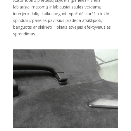
Automobilio prietaisų skydelis (panelė) – viena
labiausiai matomų ir labiausiai saulės veikiamų
interjero dalių. Laikui bėgant, ypač dėl karščio ir UV
spindulių, panelės paviršius pradeda atsiklijuoti,
banguotis ar skilinėti. Tokiais atvejais efektyviausias
sprendimas...