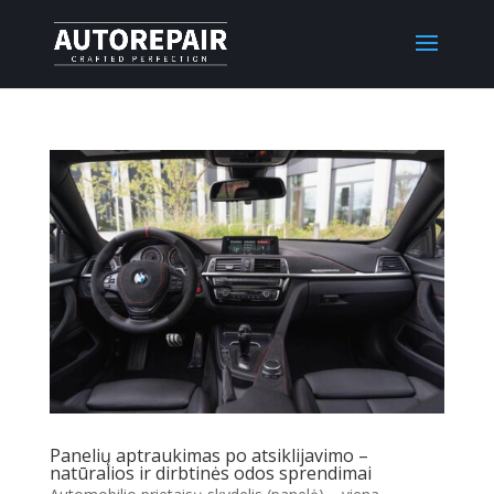
Panelių aptraukimas po atsiklijavimo –
natūralios ir dirbtinės odos sprendimai