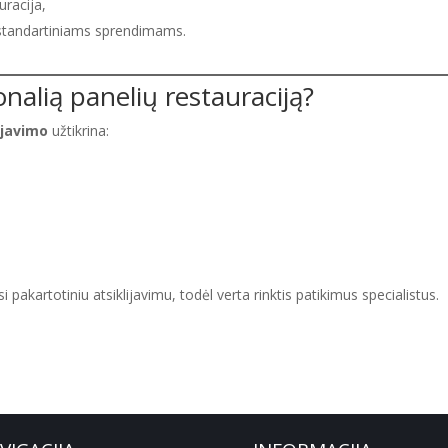
uracija,
standartiniams sprendimams.
onalią panelių restauraciją?
ijavimo
užtikrina:
pakartotiniu atsiklijavimu, todėl verta rinktis patikimus specialistus.