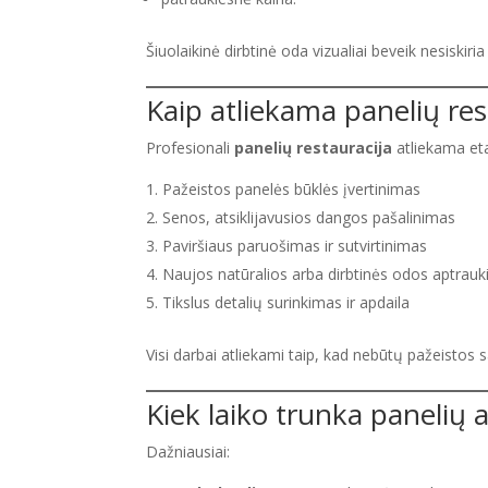
Šiuolaikinė dirbtinė oda vizualiai beveik nesiskiria
Kaip atliekama panelių res
Profesionali
panelių restauracija
atliekama eta
Pažeistos panelės būklės įvertinimas
Senos, atsiklijavusios dangos pašalinimas
Paviršiaus paruošimas ir sutvirtinimas
Naujos natūralios arba dirbtinės odos aptrau
Tikslus detalių surinkimas ir apdaila
Visi darbai atliekami taip, kad nebūtų pažeistos 
Kiek laiko trunka panelių
Dažniausiai: