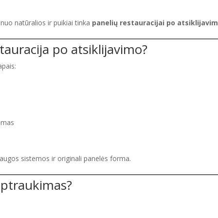
 nuo natūralios ir puikiai tinka
panelių restauracijai po atsiklijavi
tauracija po atsiklijavimo?
pais:
kimas
saugos sistemos ir originali panelės forma.
 aptraukimas?