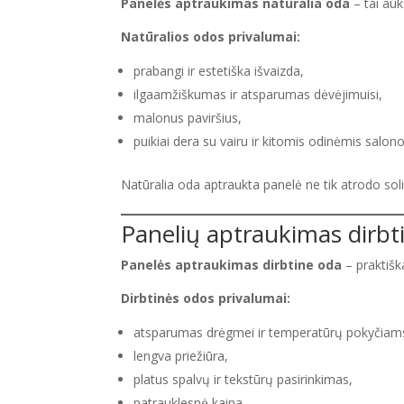
Panelės aptraukimas natūralia oda
– tai auk
Natūralios odos privalumai:
prabangi ir estetiška išvaizda,
ilgaamžiškumas ir atsparumas dėvėjimuisi,
malonus paviršius,
puikiai dera su vairu ir kitomis odinėmis salon
Natūralia oda aptraukta panelė ne tik atrodo solidž
Panelių aptraukimas dirbt
Panelės aptraukimas dirbtine oda
– praktišk
Dirbtinės odos privalumai:
atsparumas drėgmei ir temperatūrų pokyčiam
lengva priežiūra,
platus spalvų ir tekstūrų pasirinkimas,
patrauklesnė kaina.