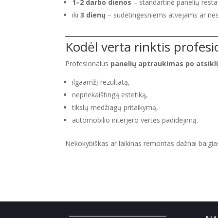
1–2 darbo dienos
– standartinė panelių resta
iki
3 dienų
– sudėtingesniems atvejams ar ne
Kodėl verta rinktis profesi
Profesionalus
panelių aptraukimas po atsikl
ilgaamžį rezultatą,
nepriekaištingą estetiką,
tikslų medžiagų pritaikymą,
automobilio interjero vertės padidėjimą.
Nekokybiškas ar laikinas remontas dažnai baigiasi 