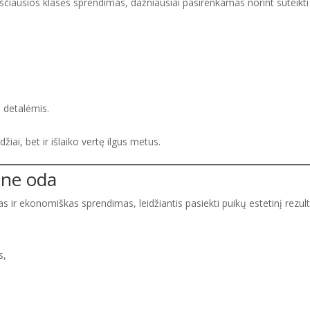
ščiausios klasės sprendimas, dažniausiai pasirenkamas norint suteikti 
o detalėmis.
iai, bet ir išlaiko vertę ilgus metus.
ine oda
as ir ekonomiškas sprendimas, leidžiantis pasiekti puikų estetinį rezu
s,