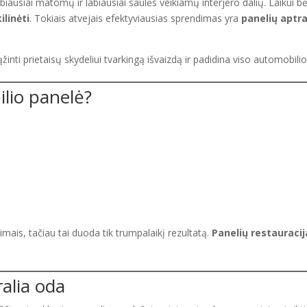
biausiai matomų ir labiausiai saulės veikiamų interjero dalių. Laikui b
ilinėti
. Tokiais atvejais efektyviausias sprendimas yra
panelių aptr
inti prietaisų skydeliui tvarkingą išvaizdą ir padidina viso automobilio
ilio panelė?
mais, tačiau tai duoda tik trumpalaikį rezultatą.
Panelių restauracij
alia oda