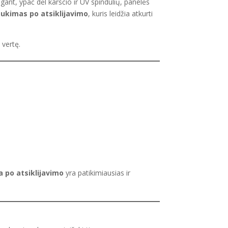
ėgant, ypač dėl karščio ir UV spindulių, panelės
aukimas po atsiklijavimo
, kuris leidžia atkurti
 vertę.
a po atsiklijavimo
yra patikimiausias ir