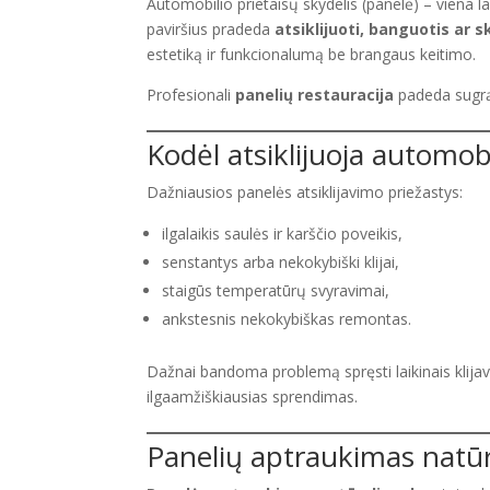
Automobilio prietaisų skydelis (panelė) – viena la
paviršius pradeda
atsiklijuoti, banguotis ar sk
estetiką ir funkcionalumą be brangaus keitimo.
Profesionali
panelių restauracija
padeda sugrąž
Kodėl atsiklijuoja automob
Dažniausios panelės atsiklijavimo priežastys:
ilgalaikis saulės ir karščio poveikis,
senstantys arba nekokybiški klijai,
staigūs temperatūrų svyravimai,
ankstesnis nekokybiškas remontas.
Dažnai bandoma problemą spręsti laikinais klijavi
ilgaamžiškiausias sprendimas.
Panelių aptraukimas natūr