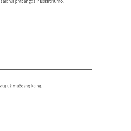
salonui prabangos ir išskirtinumo.
ltatą už mažesnę kainą.