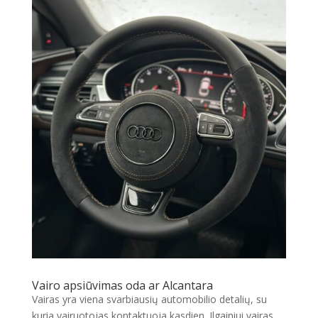
Vairo apsiūvimas oda ar Alcantara
Vairas yra viena svarbiausių automobilio detalių, su
kuria vairuotojas kontaktuoja kasdien. Ilgainiui vairas