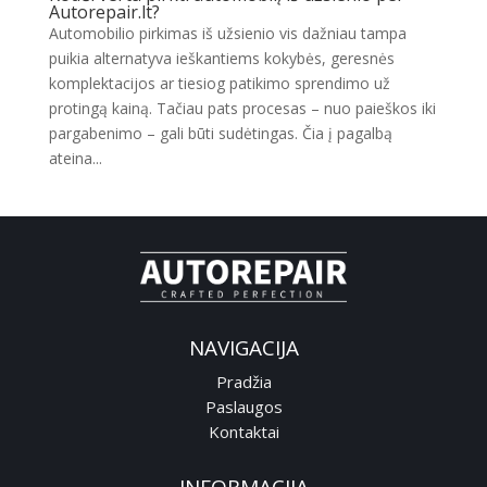
Autorepair.lt?
Automobilio pirkimas iš užsienio vis dažniau tampa
puikia alternatyva ieškantiems kokybės, geresnės
komplektacijos ar tiesiog patikimo sprendimo už
protingą kainą. Tačiau pats procesas – nuo paieškos iki
pargabenimo – gali būti sudėtingas. Čia į pagalbą
ateina...
NAVIGACIJA
Pradžia
Paslaugos
Kontaktai
INFORMACIJA